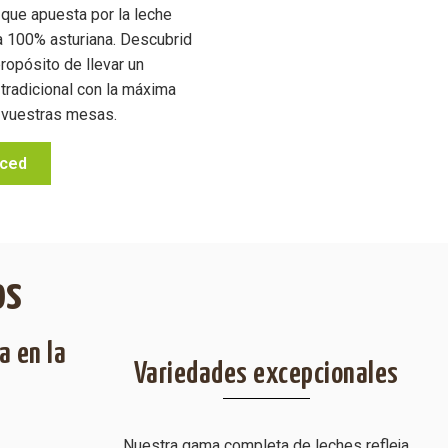
que apuesta por la leche
a 100% asturiana. Descubrid
ropósito de llevar un
tradicional con la máxima
a vuestras mesas.
ced
os
a en la
Variedades excepcionales
Nuestra gama completa de leches refleja