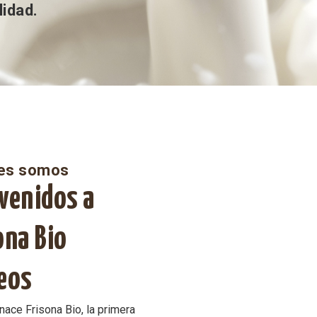
lidad.
es somos
venidos a
ona Bio
eos
nace Frisona Bio, la primera